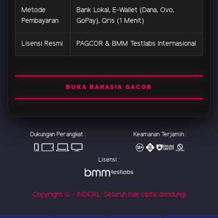
Metode
Bank Lokal, E-Wallet (Dana, Ovo,
Pembayaran
GoPay), Qris (1 Menit)
Lisensi Resmi
PAGCOR & BMM Testlabs Internasional
BUKA RAHASIA GACOR
Dukungan Perangkat :
Keamanan Terjamin :
Lisensi :
Copyright © - INDOXL. Seluruh hak cipta dilindungi