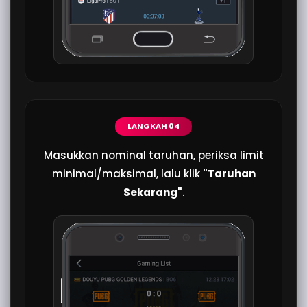
LANGKAH 04
Masukkan nominal taruhan, periksa limit
minimal/maksimal, lalu klik
"Taruhan
Sekarang"
.