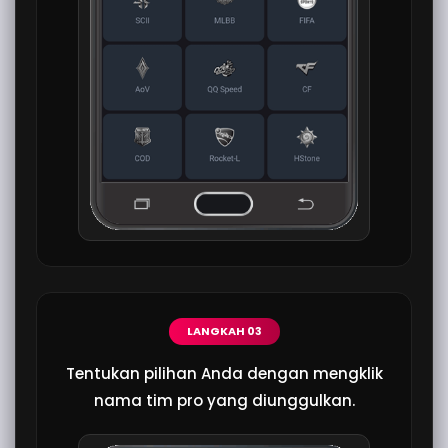
LANGKAH 03
Tentukan pilihan Anda dengan mengklik
nama tim pro yang diunggulkan.