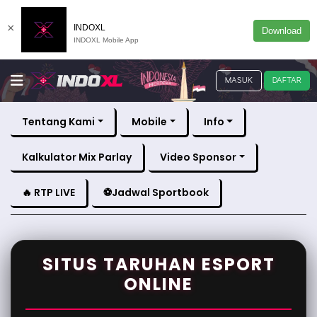
×
INDOXL
Download
INDOXL Mobile App
MASUK
DAFTAR
Tentang Kami
Mobile
Info
Kalkulator Mix Parlay
Video Sponsor
🔥 RTP LIVE
⚽️Jadwal Sportbook
SITUS TARUHAN ESPORT
ONLINE