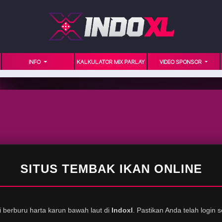
INFO
KALKULATOR MIX PARLAY
VIDEO SPONSOR
SITUS TEMBAK IKAN ONLINE
 berburu harta karun bawah laut di
Indoxl
. Pastikan Anda telah login