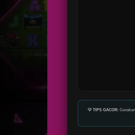
💡 TIPS GACOR:
Gunakan 