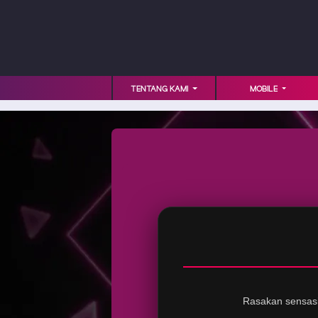
TENTANG KAMI
MOBILE
Rasakan sensasi